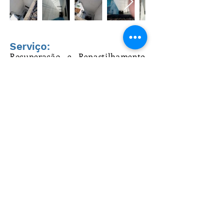
Serviço:
Recuperação e Repastilhamento
das paredes do Playground +
Pintura + Fixação de Pedras:
Teste de Percussão
Tratamento das Ferragens
Tratamento das Trincas
Recuperação do revestimento das
paredes e teto
Aplicação de selador acrílico e pintura
com tinta acrílica no teto
Repastilhamento nas paredes
Fixação das pedras
Rejuntamento
Conclusão da obra:
Novembro/2021