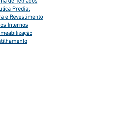
ma de Telhados
ulica Predial
ra e Revestimento
tos Internos
meabilização
tilhamento