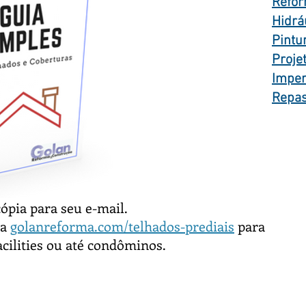
Refor
Hidrá
Pintu
Proje
Imper
Repas
pia para seu e-mail.
na
golanreforma.com/telhados-prediais
para
acilities ou até condôminos.