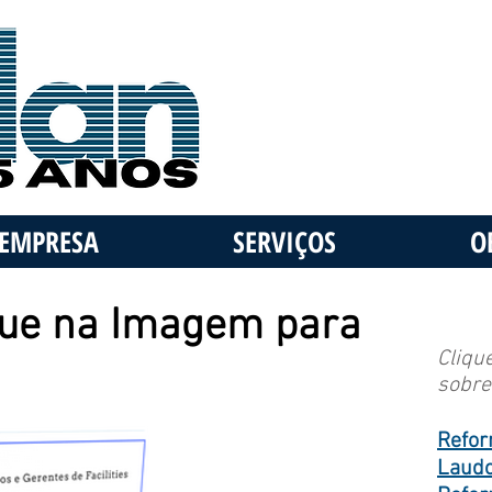
EMPRESA
SERVIÇOS
O
ique na Imagem para
Cliqu
sobre
Refor
Laudo