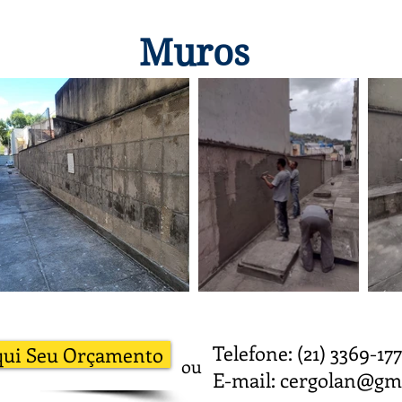
Muros
Telefone: (21) 3369
qui Seu Orçamento
ou
E-mail:
cergolan@gm