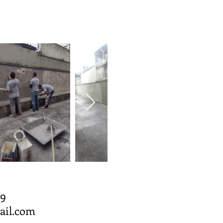
-1779
ail.com