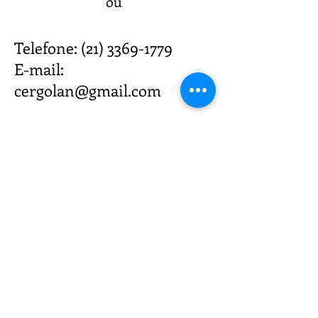
ou
Telefone:
(21) 3369-1779
E-mail:
cergolan@gmail.com
Onde Estamos
Estrada Benvindo de Novaes,
N/6, sala 209
Recreio dos Bandeirantes
CEP
22795-711
Contato
(21) 3369-1779