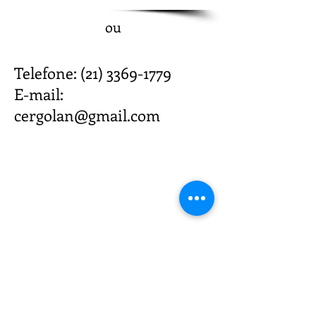
ou
Telefone:
(21) 3369-1779
E-mail:
cergolan@gmail.com
Onde Estamos
Estrada Benvindo de Novaes,
N/6, sala 209
Recreio dos Bandeirantes
CEP
22795-711
Contato
(21) 3369-1779