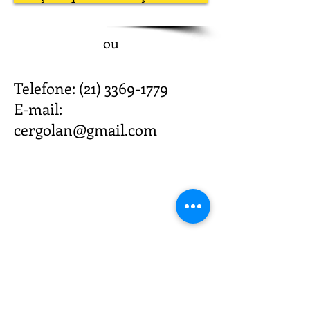
ou
Telefone:
(21) 3369-1779
E-mail:
cergolan@gmail.com
Onde Estamos
Estrada Benvindo de Novaes,
N/6, sala 209
Recreio dos Bandeirantes
CEP
22795-711
Contato