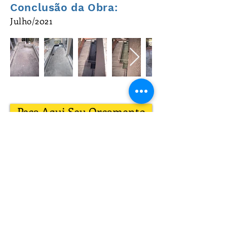
Conclusão da Obra:
Julho/2021
Peça Aqui Seu Orçamento
ou
Telefone:
(21) 3369-1779
E-mail:
cergolan@gmail.com
Onde Estamos