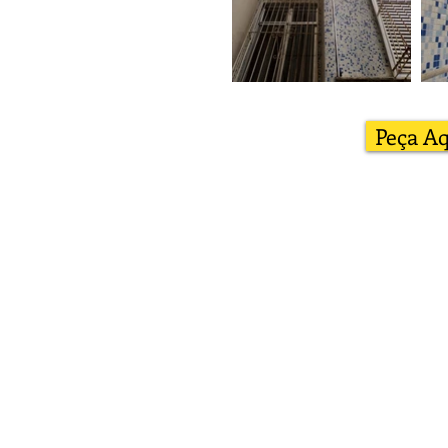
Peça A
Onde Estamos
Estrada Benvindo de
Novaes, N/6, sala 209
Recreio dos Bandeirantes
CEP 22795-711