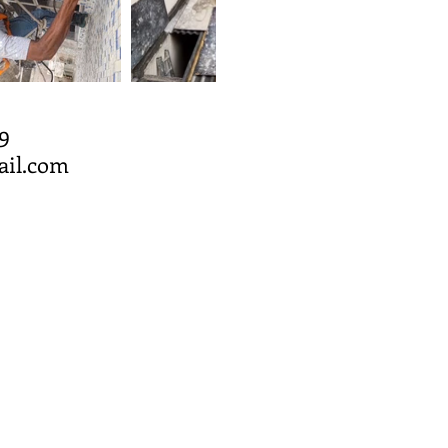
-1779
il.com
245/0001-53
unicipal:
6-6