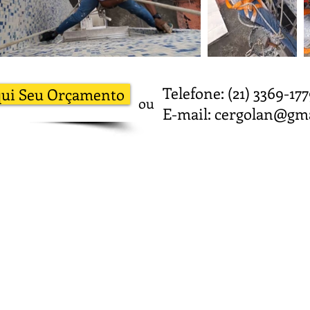
Telefone: (21) 3369
qui Seu Orçamento
ou
E-mail:
cergolan@gma
Contato
CNPJ:
12.047.
(21) 3369-1779
Insc. M
cergolan@gmail.com
049386